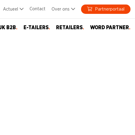
Contact
Actueel
Over ons
Partnerportaal
JK B2B
.
E-TAILERS
.
RETAILERS
.
WORD PARTNER
.